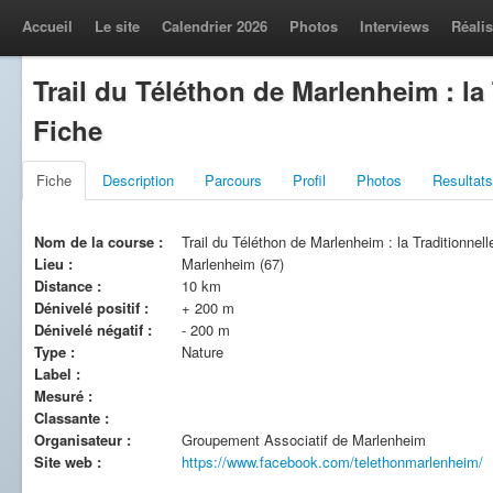
Accueil
Le site
Calendrier 2026
Photos
Interviews
Réalis
Trail du Téléthon de Marlenheim : la 
Fiche
Fiche
Description
Parcours
Profil
Photos
Resultats
Nom de la course :
Trail du Téléthon de Marlenheim : la Traditionnell
Lieu :
Marlenheim (67)
Distance :
10 km
Dénivelé positif :
+ 200 m
Dénivelé négatif :
- 200 m
Type :
Nature
Label :
Mesuré :
Classante :
Organisateur :
Groupement Associatif de Marlenheim
Site web :
https://www.facebook.com/telethonmarlenheim/