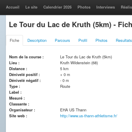
Accueil
Le site
Calendrier 2026
Photos
Interviews
Réalis
Le Tour du Lac de Kruth (5km) - Fic
Fiche
Description
Parcours
Profil
Photos
Resultats
Nom de la course :
Le Tour du Lac de Kruth (5km)
Lieu :
Kruth Wildenstein (68)
Distance :
5 km
Dénivelé positif :
+ 0 m
Dénivelé négatif :
- 0 m
Type :
Route
Label :
Mesuré :
Classante :
Organisateur :
EHA US Thann
Site web :
http://www.us-thann-athletisme.fr/