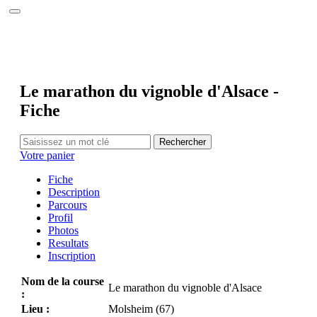
Accueil
Le site
Calendrier 2026
Photos
Interviews
Réalisations
Le marathon du vignoble d'Alsace -
Partenaires
Fiche
Annuaire
Contact
Rechercher
Votre panier
Fiche
Description
Parcours
Profil
Photos
Resultats
Inscription
Nom de la course
Le marathon du vignoble d'Alsace
:
Lieu :
Molsheim (67)