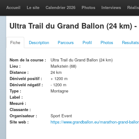
Accueil
Le site
Calendrier 2026
Photos
Interviews
Réalis
Ultra Trail du Grand Ballon (24 km) -
Fiche
Description
Parcours
Profil
Photos
Resultats
Nom de la course :
Ultra Trail du Grand Ballon (24 km)
Lieu :
Markstein (68)
Distance :
24 km
Dénivelé positif :
+ 1200 m
Dénivelé négatif :
- 1200 m
Type :
Montagne
Label :
Mesuré :
Classante :
Organisateur :
Sport Event
Site web :
https://www.grandballon.eu/marathon-grand-ballo