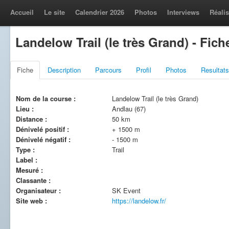
Accueil
Le site
Calendrier 2026
Photos
Interviews
Réalis
Landelow Trail (le très Grand) - Fich
Fiche
Description
Parcours
Profil
Photos
Resultats
Nom de la course :
Landelow Trail (le très Grand)
Lieu :
Andlau (67)
Distance :
50 km
Dénivelé positif :
+ 1500 m
Dénivelé négatif :
- 1500 m
Type :
Trail
Label :
Mesuré :
Classante :
Organisateur :
SK Event
Site web :
https://landelow.fr/