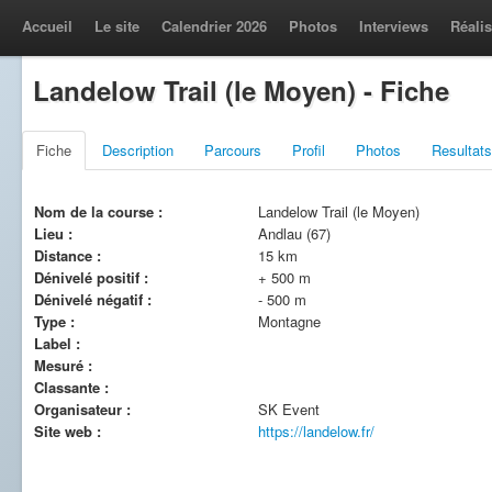
Accueil
Le site
Calendrier 2026
Photos
Interviews
Réalis
Landelow Trail (le Moyen) - Fiche
Fiche
Description
Parcours
Profil
Photos
Resultats
Nom de la course :
Landelow Trail (le Moyen)
Lieu :
Andlau (67)
Distance :
15 km
Dénivelé positif :
+ 500 m
Dénivelé négatif :
- 500 m
Type :
Montagne
Label :
Mesuré :
Classante :
Organisateur :
SK Event
Site web :
https://landelow.fr/