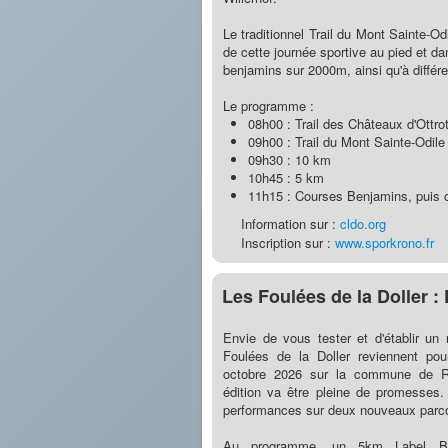
Le traditionnel Trail du Mont Sainte-O
de cette journée sportive au pied et d
benjamins sur 2000m, ainsi qu'à différe
Le programme :
08h00 : Trail des Châteaux d'Ottro
09h00 : Trail du Mont Sainte-Odile
09h30 : 10 km
10h45 : 5 km
11h15 : Courses Benjamins, puis 
Information sur :
cldo.org
Inscription sur :
www.sporkrono.fr
Les Foulées de la Doller 
Envie de vous tester et d'établir u
Foulées de la Doller reviennent pou
octobre 2026 sur la commune de Re
édition va être pleine de promesses.
performances sur deux nouveaux parcou
Au programme, un 5km Label Br