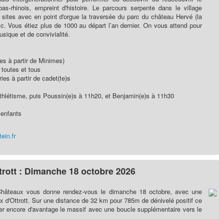
bas-rhinois, empreint d'histoire. Le parcours serpente dans le village
ts sites avec en point d'orgue la traversée du parc du château Hervé (la
ic. Vous étiez plus de 1000 au départ l’an dernier. On vous attend pour
sique et de convivialité.
es à partir de Minimes)
toutes et tous
ies à partir de cadet(te)s
thlétisme, puis Poussin(e)s à 11h20, et Benjamin(e)s à 11h30
 enfants
ein.fr
rott : Dimanche 18 octobre 2026
Châteaux vous donne rendez-vous le dimanche 18 octobre, avec une
ux d'Ottrott. Sur une distance de 32 km pour 785m de dénivelé positif ce
er encore d'avantage le massif avec une boucle supplémentaire vers le