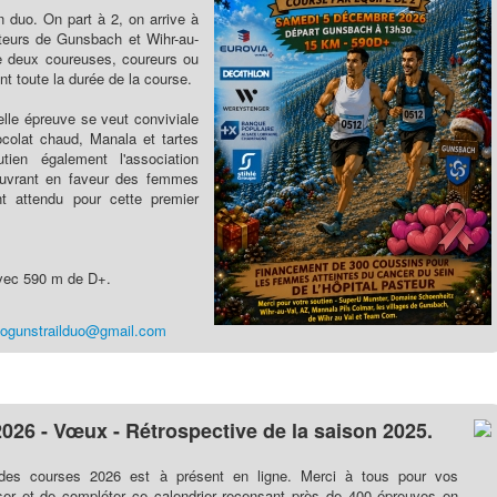
 duo. On part à 2, on arrive à
uteurs de Gunsbach et Wihr-au-
 deux coureuses, coureurs ou
t toute la durée de la course.
velle épreuve se veut conviviale
colat chaud, Manala et tartes
tien également l'association
 oeuvrant en faveur des femmes
t attendu pour cette premier
vec 590 m de D+.
fogunstrailduo@gmail.com
2026 - Vœux - Rétrospective de la saison 2025.
 des courses 2026 est à présent en ligne. Merci à tous pour vos
liser et de compléter ce calendrier recensant près de 400 épreuves en