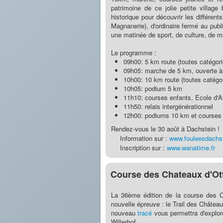
patrimoine de ce jolie petite village 
historique pour découvrir les différen
Magnanerie), d'ordinaire fermé au publ
une matinée de sport, de culture, de mu
Le programme :
09h00: 5 km route (toutes catégori
09h05: marche de 5 km, ouverte à 
10h00: 10 km route (toutes catégor
10h05: podium 5 km
11h10: courses enfants, Ecole d'A
11h50: relais intergénérationnel
12h00: podiums 10 km et courses
Rendez-vous le 30 août à Dachstein !
Information sur :
www.fouleesdachst
Inscription sur :
www.wanatime.fr
Course des Chateaux d'Ott
La 36ème édition de la course des 
nouvelle épreuve : le Trail des Châtea
nouveau
tracé
vous permettra d'explor
Willerhof.