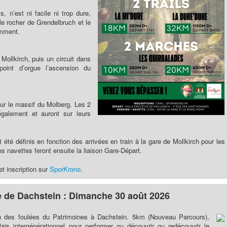
, n’est ni facile ni trop dure,
le rocher de Grendelbruch et le
amment.
 Mollkirch, puis un circuit dans
point d’orgue l’ascension du
ur le massif du Molberg. Les 2
galement et auront sur leurs
été définis en fonction des arrivées en train à la gare de Mollkirch pour les
s navettes feront ensuite la liaison Gare-Départ.
t inscription sur
SporKrono
.
e de Dachstein : Dimanche 30 août 2026
on des foulées du Patrimoines à Dachstein. 5km (Nouveau Parcours),
is intergénérationnel pour performer ou découvrir ou redécouvrir le