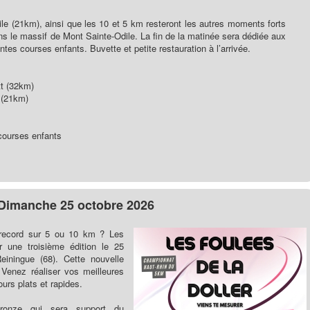
dile (21km), ainsi que les 10 et 5 km resteront les autres moments forts
ans le massif de Mont Sainte-Odile. La fin de la matinée sera dédiée aux
ntes courses enfants. Buvette et petite restauration à l’arrivée.
tt (32km)
 (21km)
courses enfants
: Dimanche 25 octobre 2026
n record sur 5 ou 10 km ? Les
r une troisième édition le 25
iningue (68). Cette nouvelle
 Venez réaliser vos meilleures
rs plats et rapides.
onze qui sera support du