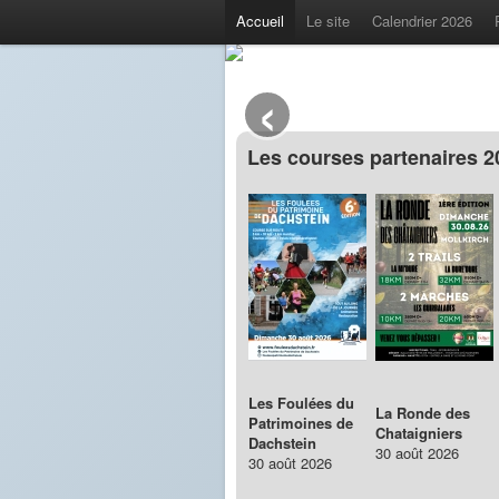
Accueil
Le site
Calendrier 2026
L'Alsace en courant
‹
Le site consacré aux Trails, Courses e
Les courses partenaires 
Les Foulées du
La Ronde des
Patrimoines de
Chataigniers
Dachstein
30 août 2026
30 août 2026