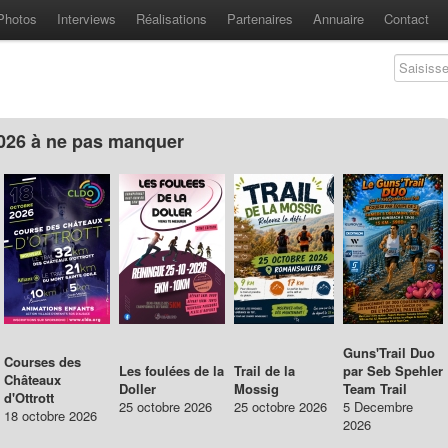
Photos
Interviews
Réalisations
Partenaires
Annuaire
Contact
n Montagne et Courses Nature d'Alsace et du Massif Vosgien.
2026 à ne pas manquer
Guns'Trail Duo
Courses des
Les foulées de la
Trail de la
par Seb Spehler
Châteaux
Doller
Mossig
Team Trail
d'Ottrott
25 octobre 2026
25 octobre 2026
5 Decembre
18 octobre 2026
2026