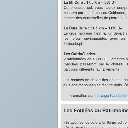
La Mi Dure : 17.5 km – 550 D+
Cette course qui, vous l’aurez compris
passera par le château du Guirbaden, 
sentier des demoiselles de pierre not
La Dure Dure : 31.5 km – 1150 D+
Le gros morceau il est là, un départ à
les forêts environnantes avec en 
Heidenkopf.
Les Guirba’llades
2 randonnées de 10 et 20 kilomètres s
marches passeront par le château é
parcours différents ravitaillements.
Les horaires de départ des courses ont 
plus éco-responsables d’entre vous. De
Information sur :
la page Facebook
e
Les Foulées du Patrimoin
Fin août se déroulera la 6ème éditi
10km, marche, courses jeunes et rela