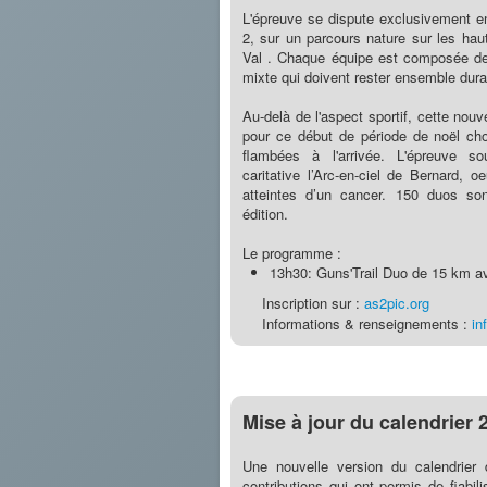
L'épreuve se dispute exclusivement en
2, sur un parcours nature sur les ha
Val . Chaque équipe est composée de
mixte qui doivent rester ensemble duran
Au-delà de l'aspect sportif, cette nou
pour ce début de période de noël cho
flambées à l'arrivée. L'épreuve sou
caritative l’Arc-en-ciel de Bernard,
atteintes d’un cancer. 150 duos son
édition.
Le programme :
13h30: Guns'Trail Duo de 15 km a
Inscription sur :
as2pic.org
Informations & renseignements :
in
Mise à jour du calendrier 
Une nouvelle version du calendrier
contributions qui ont permis de fiabi