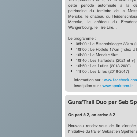
cette période automnale à la dé
patrimoine du territoire de la Mo
Mencke, le château du Heidenschloss,
Mencke, le château du Freuden
Wangenbourg, le Tire Lire...
Le programme :
08h00 : Le Bischofslaeger 38km 
10h00 : Le Rotfels 17km (index 
10h30 : Le Mencke 9km
10h40 : Les Farfadets (2021 et +)
10h50 : Les Lutins (2018-2020)
11h00 : Les Elfes (2016-2017)
Information sur :
www.facebook.co
Inscription sur :
www.sporkrono.fr
Guns'Trail Duo par Seb Sp
On part à 2, on arrive à 2
Nouveau rendez-vous de fin d'année 
l'initiative du trailer Sébastien Spehler