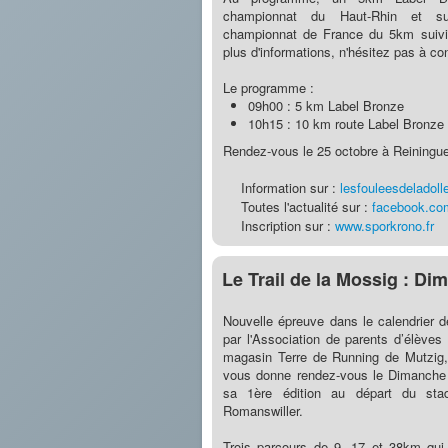
championnat du Haut-Rhin et su
championnat de France du 5km suiv
plus d'informations, n'hésitez pas à con
Le programme :
09h00 : 5 km Label Bronze
10h15 : 10 km route Label Bronze
Rendez-vous le 25 octobre à Reiningue
Information sur :
lesfouleesdeladoll
Toutes l'actualité sur :
facebook.co
Inscription sur :
www.sporkrono.fr
Le Trail de la Mossig : D
Nouvelle épreuve dans le calendrier 
par l'Association de parents d’élèves
magasin Terre de Running de Mutzig, 
vous donne rendez-vous le Dimanche
sa 1ère édition au départ du st
Romanswiller.
Trois parcours de 9, 17 et 38km qu